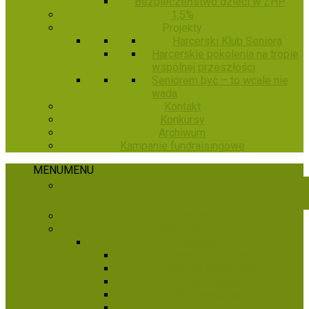
Bezpieczeństwo dzieci w ZHP
1,5%
Projekty
Harcerski Klub Seniora
Harcerskie pokolenia na tropie
wspólnej przeszłości
Seniorem być – to wcale nie
wada
Kontakt
Konkursy
Archiwum
Kampanie fundraisingowe
MENU
MENU
E-Chorągiew
Chorągiew
Chorągiew
Komenda Chorągwi
Komisja Rewizyjna
Rada Chorągwi
Sąd Harcerski
Hufce