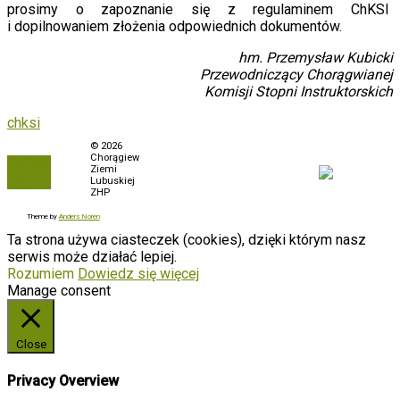
prosimy o zapoznanie się z regulaminem ChKSI
i dopilnowaniem złożenia odpowiednich dokumentów.
hm. Przemysław Kubicki
Przewodniczący Chorągwianej
Komisji Stopni Instruktorskich
chksi
Polityka prywatności
© 2026
Chorągiew
To the
Biuletyn Informacji
Ziemi
top
Publicznej
Lubuskiej
ZHP
Zamówienia
Theme by
Anders Norén
Ta strona używa ciasteczek (cookies), dzięki którym nasz
serwis może działać lepiej.
Rozumiem
Dowiedz się więcej
Manage consent
Close
Privacy Overview