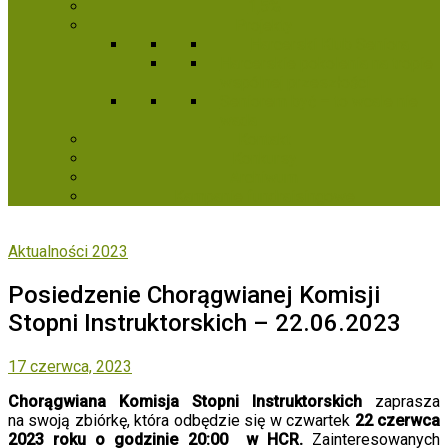
1,5%
Projekty
Harcerski Klub Seniora
Harcerskie pokolenia na tropie
wspólnej przeszłości
Seniorem być – to wcale nie
wada
Kontakt
Konkursy
Archiwum
Kampanie fundraisingowe
Aktualności 2023
Posiedzenie Chorągwianej Komisji
Stopni Instruktorskich – 22.06.2023
17 czerwca, 2023
Chorągwiana
Komisja Stopni Instruktorskich
zaprasza
na swoją zbiórkę, która odbędzie się w czwartek
22 czerwca
2023 roku o godzinie 20:00 w HCR.
Zainteresowanych