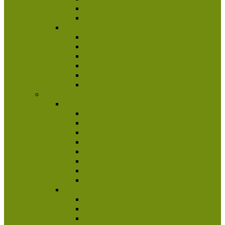
Pełnomocnictwa
Sprawozdawczość
Zespoły
Komisja Stopni Instruktorskich
Zespół Kadry Kształcącej
Kapituła Odznak i Odznaczeń
Inspektorat Ratowniczy
Komisja Historyczna
HKI „Czerwona Szpilka”
Poznaj ZHP
Najważniejsze informacje
Misja ZHP
Harcerski system wychowawczy
Harcerski program
Aktywność społeczna
Struktura ZHP
Statut ZHP
Historia Harcerstwa
Protektorat Prezydenta RP
Dla rodziców
Poradnik rodzica
Ile kosztuje harcerstwo?
Bezpieczeństwo dzieci w ZHP