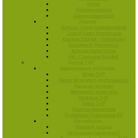
Hufce
Pełnomocnictwa
Sprawozdawczość
Zespoły
Komisja Stopni Instruktorskich
Zespół Kadry Kształcącej
Kapituła Odznak i Odznaczeń
Inspektorat Ratowniczy
Komisja Historyczna
HKI „Czerwona Szpilka”
Poznaj ZHP
Najważniejsze informacje
Misja ZHP
Harcerski system wychowawczy
Harcerski program
Aktywność społeczna
Struktura ZHP
Statut ZHP
Historia Harcerstwa
Protektorat Prezydenta RP
Dla rodziców
Poradnik rodzica
Ile kosztuje harcerstwo?