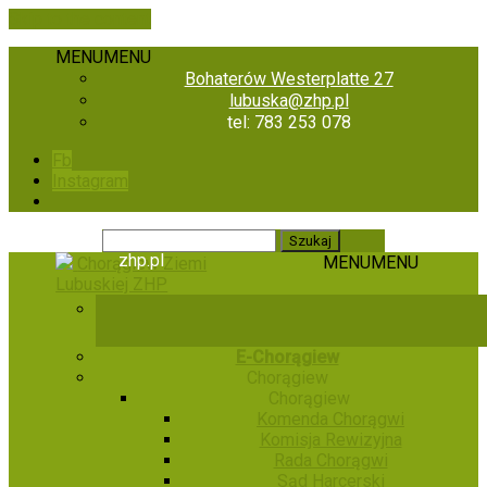
Skip to the content
MENU
MENU
Bohaterów Westerplatte 27
lubuska@zhp.pl
tel: 783 253 078
Fb
Instagram
zhp.pl
MENU
MENU
Chorągiew Ziemi
Lubuskiej ZHP
E-Chorągiew
Chorągiew
Chorągiew
Komenda Chorągwi
Komisja Rewizyjna
Rada Chorągwi
Sąd Harcerski