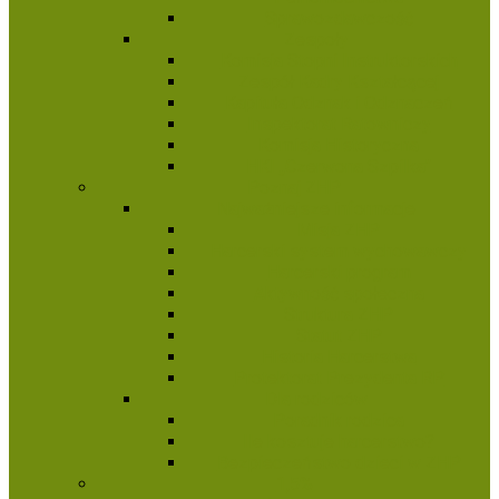
Sprawozdawczość
Zespoły
Komisja Stopni Instruktorskich
Zespół Kadry Kształcącej
Kapituła Odznak i Odznaczeń
Inspektorat Ratowniczy
Komisja Historyczna
HKI „Czerwona Szpilka”
Poznaj ZHP
Najważniejsze informacje
Misja ZHP
Harcerski system wychowawczy
Harcerski program
Aktywność społeczna
Struktura ZHP
Statut ZHP
Historia Harcerstwa
Protektorat Prezydenta RP
Dla rodziców
Poradnik rodzica
Ile kosztuje harcerstwo?
Bezpieczeństwo dzieci w ZHP
1,5%