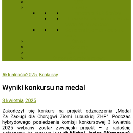
1,5%
Projekty
Harcerski Klub Seniora
Harcerskie pokolenia na tropie
wspólnej przeszłości
Seniorem być – to wcale nie
wada
Kontakt
Konkursy
Archiwum
Kampanie fundraisingowe
Aktualności2025
,
Konkursy
Wyniki konkursu na medal
8 kwietnia, 2025
Zakończył się konkurs na projekt odznaczenia „Medal
Za Zasługi dla Chorągwi Ziemi Lubuskiej ZHP”. Podczas
hybrydowego posiedzenia komisji konkursowej 3 kwietnia
2025 wybrany został zwycięski projekt – z radością