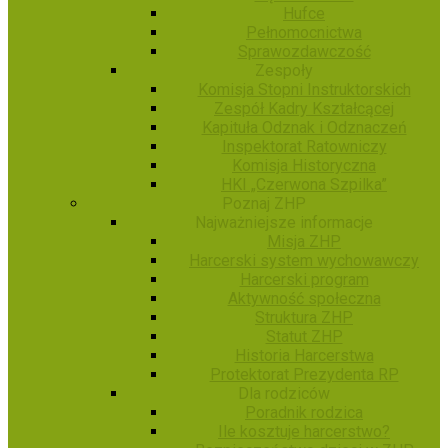
Hufce
Pełnomocnictwa
Sprawozdawczość
Zespoły
Komisja Stopni Instruktorskich
Zespół Kadry Kształcącej
Kapituła Odznak i Odznaczeń
Inspektorat Ratowniczy
Komisja Historyczna
HKI „Czerwona Szpilka”
Poznaj ZHP
Najważniejsze informacje
Misja ZHP
Harcerski system wychowawczy
Harcerski program
Aktywność społeczna
Struktura ZHP
Statut ZHP
Historia Harcerstwa
Protektorat Prezydenta RP
Dla rodziców
Poradnik rodzica
Ile kosztuje harcerstwo?