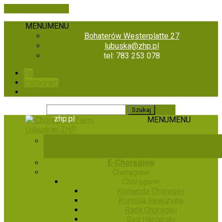
Skip to the content
MENU
MENU
Bohaterów Westerplatte 27
lubuska@zhp.pl
tel: 783 253 078
Fb
Instagram
zhp.pl
MENU
MENU
Chorągiew Ziemi
Lubuskiej ZHP
E-Chorągiew
Chorągiew
Chorągiew
Komenda Chorągwi
Komisja Rewizyjna
Rada Chorągwi
Sąd Harcerski