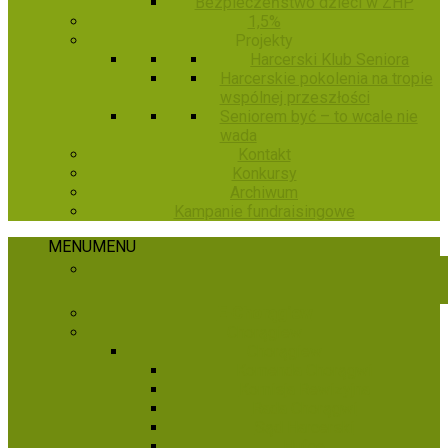
Bezpieczeństwo dzieci w ZHP
1,5%
Projekty
Harcerski Klub Seniora
Harcerskie pokolenia na tropie
wspólnej przeszłości
Seniorem być – to wcale nie
wada
Kontakt
Konkursy
Archiwum
Kampanie fundraisingowe
MENU
MENU
E-Chorągiew
Chorągiew
Chorągiew
Komenda Chorągwi
Komisja Rewizyjna
Rada Chorągwi
Sąd Harcerski
Hufce