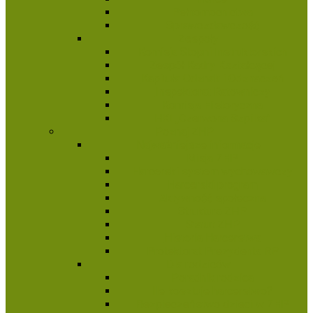
Pełnomocnictwa
Sprawozdawczość
Zespoły
Komisja Stopni Instruktorskich
Zespół Kadry Kształcącej
Kapituła Odznak i Odznaczeń
Inspektorat Ratowniczy
Komisja Historyczna
HKI „Czerwona Szpilka”
Poznaj ZHP
Najważniejsze informacje
Misja ZHP
Harcerski system wychowawczy
Harcerski program
Aktywność społeczna
Struktura ZHP
Statut ZHP
Historia Harcerstwa
Protektorat Prezydenta RP
Dla rodziców
Poradnik rodzica
Ile kosztuje harcerstwo?
Bezpieczeństwo dzieci w ZHP