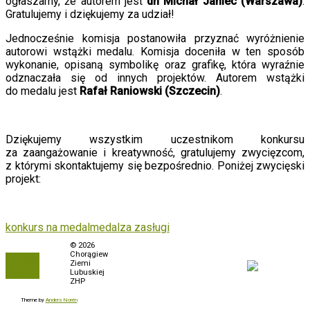
ogłaszamy, że autorem jest
dh Michał Janiec (Warszawa)
.
Gratulujemy i dziękujemy za udział!
Jednocześnie komisja postanowiła przyznać wyróżnienie
autorowi wstążki medalu.
Komisja doceni
ł
a w ten sposób
wykonani
e
,
opisaną
symbolik
ę oraz grafikę, która wyraźnie
od
znaczał
a
się
od
innych projektów.
Autorem wstążki
do medalu
jest
Rafał
Raniowski (Szczecin)
.
Dziękujemy wszystkim uczestnikom konkursu
za zaangażowanie i kreatywność, gratulujemy zwycięzcom,
z którymi skontaktujemy się bezpośrednio. Poniżej zwycięski
projekt:
konkurs na medal
medal
za zasługi
Polityka prywatności
© 2026
Chorągiew
To the
Biuletyn Informacji
Ziemi
top
Publicznej
Lubuskiej
ZHP
Zamówienia
Theme by
Anders Norén