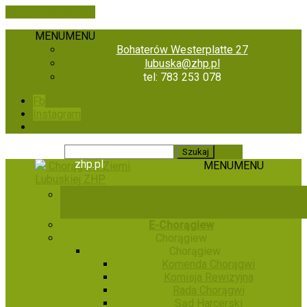
Skip to the content
MENU
MENU
Bohaterów Westerplatte 27
lubuska@zhp.pl
tel: 783 253 078
Fb
Instagram
zhp.pl
MENU
MENU
Chorągiew Ziemi
Lubuskiej ZHP
E-Chorągiew
Chorągiew
Chorągiew
Komenda Chorągwi
Komisja Rewizyjna
Rada Chorągwi
Sąd Harcerski