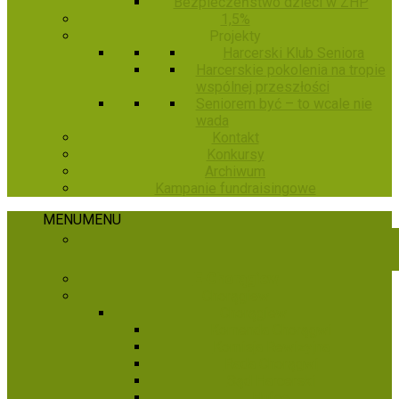
Bezpieczeństwo dzieci w ZHP
1,5%
Projekty
Harcerski Klub Seniora
Harcerskie pokolenia na tropie
wspólnej przeszłości
Seniorem być – to wcale nie
wada
Kontakt
Konkursy
Archiwum
Kampanie fundraisingowe
MENU
MENU
E-Chorągiew
Chorągiew
Chorągiew
Komenda Chorągwi
Komisja Rewizyjna
Rada Chorągwi
Sąd Harcerski
Hufce