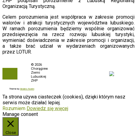
ZHP podpisali porozumienie z Lubuską Regionalną
Organizacją Turystyczną.
Celem porozumienia jest współpraca w zakresie promocji
walorów i atrakcji turystycznych województwa lubuskiego.
W ramach porozumienia będziemy wspólnie organizować
przedsięwzięcia na rzecz rozwoju lubuskiej turystyki,
wymieniać doświadczenia w zakresie promocji i organizacji,
a także brać udział w wydarzeniach organizowanych
przez LOTUR.
Polityka prywatności
© 2026
Chorągiew
To the
Biuletyn Informacji
Ziemi
top
Publicznej
Lubuskiej
ZHP
Zamówienia
Theme by
Anders Norén
Ta strona używa ciasteczek (cookies), dzięki którym nasz
serwis może działać lepiej.
Rozumiem
Dowiedz się więcej
Manage consent
Close