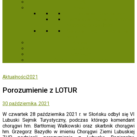
1,5%
Projekty
Harcerski Klub Seniora
Harcerskie pokolenia na tropie
wspólnej przeszłości
Seniorem być – to wcale nie
wada
Kontakt
Konkursy
Archiwum
Kampanie fundraisingowe
Aktualności2021
Porozumienie z LOTUR
30 października, 2021
W czwartek 28 października 2021 r. w Słońsku odbył się VI
Lubuski Sejmik Turystyczny, podczas którego komendant
chorągwi hm. Bartłomiej Walkowski oraz skarbnik chorągwi
hm. Grzegorz Bazydło w imieniu Chorągwi Ziemi Lubuskiej