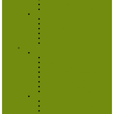
Pełnomocnictwa
Sprawozdawczość
Zespoły
Komisja Stopni Instruktorskich
Zespół Kadry Kształcącej
Kapituła Odznak i Odznaczeń
Inspektorat Ratowniczy
Komisja Historyczna
HKI „Czerwona Szpilka”
Poznaj ZHP
Najważniejsze informacje
Misja ZHP
Harcerski system wychowawczy
Harcerski program
Aktywność społeczna
Struktura ZHP
Statut ZHP
Historia Harcerstwa
Protektorat Prezydenta RP
Dla rodziców
Poradnik rodzica
Ile kosztuje harcerstwo?
Bezpieczeństwo dzieci w ZHP