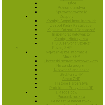
Hufce
Pełnomocnictwa
Sprawozdawczość
Zespoły
Komisja Stopni Instruktorskich
Zespół Kadry Kształcącej
Kapituła Odznak i Odznaczeń
Inspektorat Ratowniczy
Komisja Historyczna
HKI „Czerwona Szpilka”
Poznaj ZHP
Najważniejsze informacje
Misja ZHP
Harcerski system wychowawczy
Harcerski program
Aktywność społeczna
Struktura ZHP
Statut ZHP
Historia Harcerstwa
Protektorat Prezydenta RP
Dla rodziców
Poradnik rodzica
Ile kosztuje harcerstwo?