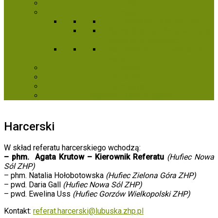
1,5%
Projekty
Harcerski Klub Seniora
Harcerskie pokolenia na tropie
wspólnej przeszłości
Seniorem być – to wcale nie
wada
Kontakt
Konkursy
Archiwum
Kampanie fundraisingowe
Harcerski
W skład referatu harcerskiego wchodzą:
– phm. Agata Krutow – Kierownik Referatu
(Hufiec Nowa
Sól ZHP)
– phm. Natalia Hołobotowska
(Hufiec Zielona Góra ZHP)
– pwd. Daria Gall
(Hufiec Nowa Sól ZHP)
– pwd. Ewelina Uss
(Hufiec Gorzów Wielkopolski ZHP)
Kontakt:
referat.harcerski@lubuska.zhp.pl