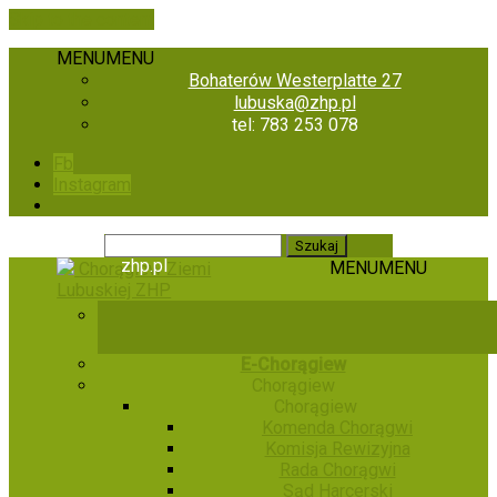
Skip to the content
MENU
MENU
Bohaterów Westerplatte 27
lubuska@zhp.pl
tel: 783 253 078
Fb
Instagram
zhp.pl
MENU
MENU
Chorągiew Ziemi
Lubuskiej ZHP
E-Chorągiew
Chorągiew
Chorągiew
Komenda Chorągwi
Komisja Rewizyjna
Rada Chorągwi
Sąd Harcerski