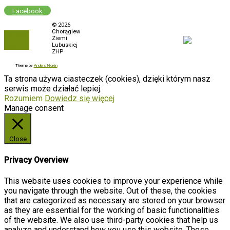
Facebook
Polityka prywatności
© 2026
Chorągiew
To the
Biuletyn Informacji
Ziemi
top
Publicznej
Lubuskiej
ZHP
Zamówienia
Theme by
Anders Norén
Ta strona używa ciasteczek (cookies), dzięki którym nasz
serwis może działać lepiej.
Rozumiem
Dowiedz się więcej
Manage consent
Close
Privacy Overview
This website uses cookies to improve your experience while
you navigate through the website. Out of these, the cookies
that are categorized as necessary are stored on your browser
as they are essential for the working of basic functionalities
of the website. We also use third-party cookies that help us
analyze and understand how you use this website. These