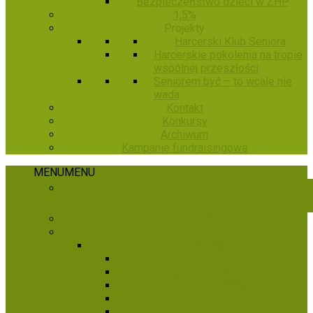
Bezpieczeństwo dzieci w ZHP
1,5%
Projekty
Harcerski Klub Seniora
Harcerskie pokolenia na tropie
wspólnej przeszłości
Seniorem być – to wcale nie
wada
Kontakt
Konkursy
Archiwum
Kampanie fundraisingowe
MENU
MENU
E-Chorągiew
Chorągiew
Chorągiew
Komenda Chorągwi
Komisja Rewizyjna
Rada Chorągwi
Sąd Harcerski
Hufce