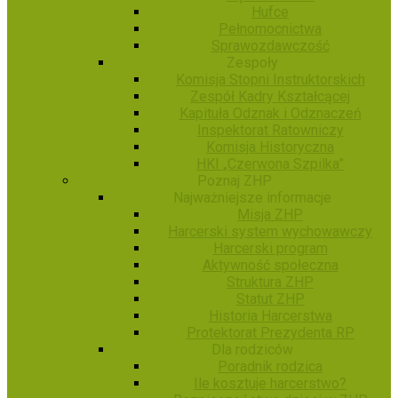
Hufce
Pełnomocnictwa
Sprawozdawczość
Zespoły
Komisja Stopni Instruktorskich
Zespół Kadry Kształcącej
Kapituła Odznak i Odznaczeń
Inspektorat Ratowniczy
Komisja Historyczna
HKI „Czerwona Szpilka”
Poznaj ZHP
Najważniejsze informacje
Misja ZHP
Harcerski system wychowawczy
Harcerski program
Aktywność społeczna
Struktura ZHP
Statut ZHP
Historia Harcerstwa
Protektorat Prezydenta RP
Dla rodziców
Poradnik rodzica
Ile kosztuje harcerstwo?