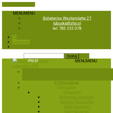
Skip to the content
MENU
MENU
Bohaterów Westerplatte 27
lubuska@zhp.pl
tel: 783 253 078
Fb
Instagram
zhp.pl
MENU
MENU
Chorągiew Ziemi
Lubuskiej ZHP
E-Chorągiew
Chorągiew
Chorągiew
Komenda Chorągwi
Komisja Rewizyjna
Rada Chorągwi
Sąd Harcerski