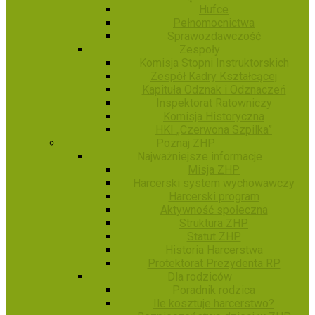
Hufce
Pełnomocnictwa
Sprawozdawczość
Zespoły
Komisja Stopni Instruktorskich
Zespół Kadry Kształcącej
Kapituła Odznak i Odznaczeń
Inspektorat Ratowniczy
Komisja Historyczna
HKI „Czerwona Szpilka”
Poznaj ZHP
Najważniejsze informacje
Misja ZHP
Harcerski system wychowawczy
Harcerski program
Aktywność społeczna
Struktura ZHP
Statut ZHP
Historia Harcerstwa
Protektorat Prezydenta RP
Dla rodziców
Poradnik rodzica
Ile kosztuje harcerstwo?