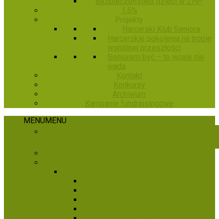
Bezpieczeństwo dzieci w ZHP
1,5%
Projekty
Harcerski Klub Seniora
Harcerskie pokolenia na tropie
wspólnej przeszłości
Seniorem być – to wcale nie
wada
Kontakt
Konkursy
Archiwum
Kampanie fundraisingowe
MENU
MENU
E-Chorągiew
Chorągiew
Chorągiew
Komenda Chorągwi
Komisja Rewizyjna
Rada Chorągwi
Sąd Harcerski
Hufce