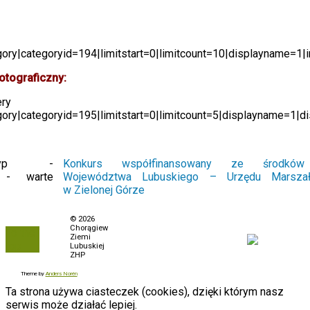
ory|categoryid=194|limitstart=0|limitcount=10|displayname=1|
otograficzny:
ery
ory|categoryid=195|limitstart=0|limitcount=5|displayname=1|d
Konkurs współfinansowany ze środków
Województwa Lubuskiego – Urzędu Marszał
w Zielonej Górze
Polityka prywatności
© 2026
Chorągiew
To the
Biuletyn Informacji
Ziemi
top
Publicznej
Lubuskiej
ZHP
Zamówienia
Theme by
Anders Norén
Ta strona używa ciasteczek (cookies), dzięki którym nasz
serwis może działać lepiej.