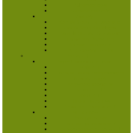
Pełnomocnictwa
Sprawozdawczość
Zespoły
Komisja Stopni Instruktorskich
Zespół Kadry Kształcącej
Kapituła Odznak i Odznaczeń
Inspektorat Ratowniczy
Komisja Historyczna
HKI „Czerwona Szpilka”
Poznaj ZHP
Najważniejsze informacje
Misja ZHP
Harcerski system wychowawczy
Harcerski program
Aktywność społeczna
Struktura ZHP
Statut ZHP
Historia Harcerstwa
Protektorat Prezydenta RP
Dla rodziców
Poradnik rodzica
Ile kosztuje harcerstwo?
Bezpieczeństwo dzieci w ZHP