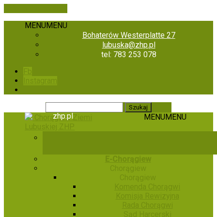
Skip to the content
MENU
MENU
Bohaterów Westerplatte 27
lubuska@zhp.pl
tel: 783 253 078
Fb
Instagram
zhp.pl
MENU
MENU
Chorągiew Ziemi
Lubuskiej ZHP
E-Chorągiew
Chorągiew
Chorągiew
Komenda Chorągwi
Komisja Rewizyjna
Rada Chorągwi
Sąd Harcerski