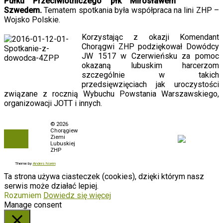
Pułku Przeciwlotniczego płk Mirosławem
Szwedem.
Tematem spotkania była współpraca na lini ZHP –
Wojsko Polskie.
Korzystając z okazji Komendant
Chorągwi ZHP podziękował Dowódcy
JW 1517 w Czerwieńsku za pomoc
okazaną lubuskim harcerzom
szczególnie w takich
przedsięwzięciach jak uroczystości
związane z rocznią Wybuchu Powstania Warszawskiego,
organizowacji JOTT i innych.
Polityka prywatności
© 2026
Chorągiew
To the
Biuletyn Informacji
Ziemi
top
Publicznej
Lubuskiej
ZHP
Zamówienia
Theme by
Anders Norén
Ta strona używa ciasteczek (cookies), dzięki którym nasz
serwis może działać lepiej.
Rozumiem
Dowiedz się więcej
Manage consent