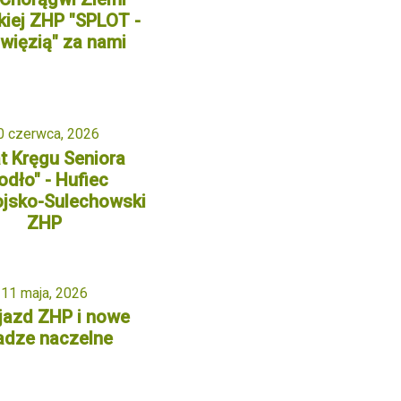
kiej ZHP "SPLOT -
i więzią" za nami
0 czerwca, 2026
at Kręgu Seniora
odło" - Hufiec
jsko-Sulechowski
ZHP
11 maja, 2026
Zjazd ZHP i nowe
adze naczelne