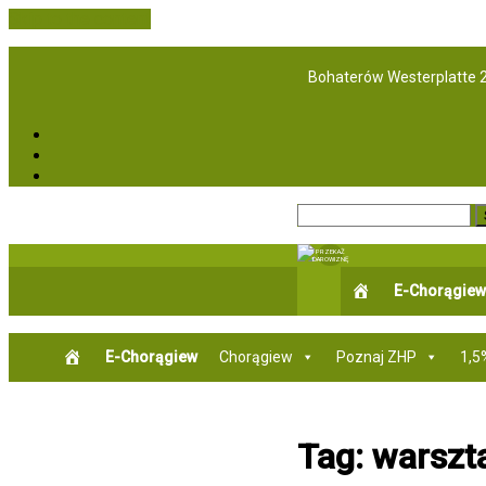
Skip to the content
Bohaterów Westerplatte 
Fb
Instagram
Chorągiew
PRZEKAŻ
DAROWIZNĘ
Ziemi
E-Chorągiew
Lubuskiej
ZHP
zhp.pl
E-Chorągiew
Chorągiew
Poznaj ZHP
1,5
Tag:
warszt