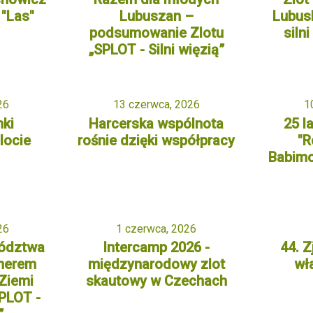
"Las"
Lubuszan –
Lubus
podsumowanie Zlotu
siln
„SPLOT - Silni więzią”
26
13 czerwca, 2026
1
nki
Harcerska wspólnota
25 l
locie
rośnie dzięki współpracy
"R
Babimo
26
1 czerwca, 2026
ództwa
Intercamp 2026 -
44. 
tnerem
międzynarodowy zlot
wł
Ziemi
skautowy w Czechach
PLOT -