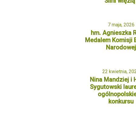
Silni więzią
7 maja, 2026
hm. Agnieszka R
Medalem Komisji 
Narodowe
22 kwietnia, 20
Nina Mandziej i 
Sygutowski laur
ogólnopolski
konkursu