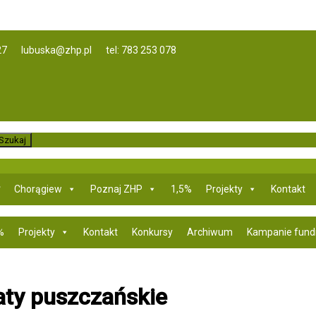
27
lubuska@zhp.pl
tel: 783 253 078
Chorągiew
Poznaj ZHP
1,5%
Projekty
Kontakt
%
Projekty
Kontakt
Konkursy
Archiwum
Kampanie fund
aty puszczańskie