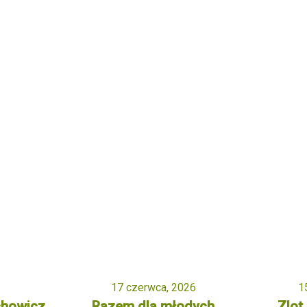
17 czerwca, 2026
1
chowicz
Razem dla młodych
Zlot