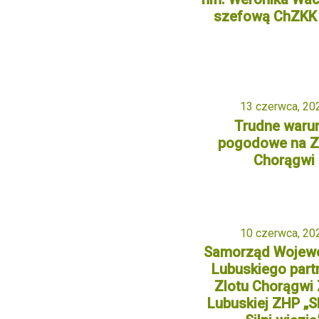
szefową ChZKK 
13 czerwca, 20
Trudne waru
pogodowe na Z
Chorągwi
10 czerwca, 20
Samorząd Wojew
Lubuskiego par
Zlotu Chorągwi 
Lubuskiej ZHP „S