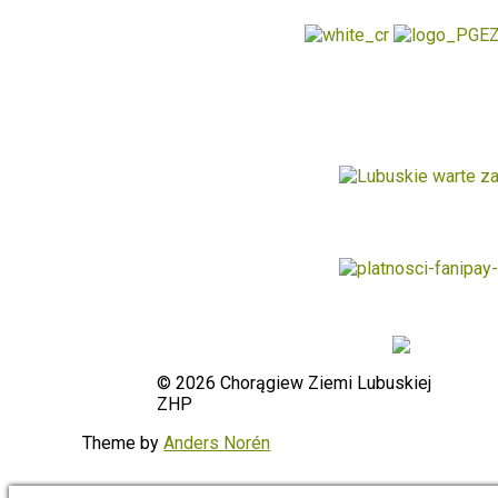
© 2026 Chorągiew Ziemi Lubuskiej
ZHP
To
the
Theme by
Anders Norén
top