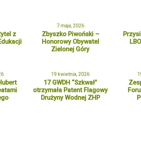
”
7 maja, 2026
ytel z
Zbyszko Piwoński –
Przys
Edukacji
Honorowy Obywatel
LBO
j
Zielonej Góry
26
19 kwietnia, 2026
1
Hubert
17 GWDH “Szkwał"
Zesp
eatami
otrzymała Patent Flagowy
Foru
ego
Drużyny Wodnej ZHP
P