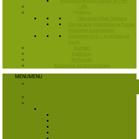
Bezpieczeństwo dzieci w ZHP
1,5%
Projekty
Harcerski Klub Seniora
Harcerskie pokolenia na tropie
wspólnej przeszłości
Seniorem być – to wcale nie
wada
Kontakt
Konkursy
Archiwum
Kampanie fundraisingowe
MENU
MENU
E-Chorągiew
Chorągiew
Chorągiew
Komenda Chorągwi
Komisja Rewizyjna
Rada Chorągwi
Sąd Harcerski
Hufce