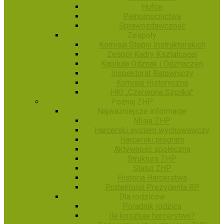
Hufce
Pełnomocnictwa
Sprawozdawczość
Zespoły
Komisja Stopni Instruktorskich
Zespół Kadry Kształcącej
Kapituła Odznak i Odznaczeń
Inspektorat Ratowniczy
Komisja Historyczna
HKI „Czerwona Szpilka”
Poznaj ZHP
Najważniejsze informacje
Misja ZHP
Harcerski system wychowawczy
Harcerski program
Aktywność społeczna
Struktura ZHP
Statut ZHP
Historia Harcerstwa
Protektorat Prezydenta RP
Dla rodziców
Poradnik rodzica
Ile kosztuje harcerstwo?