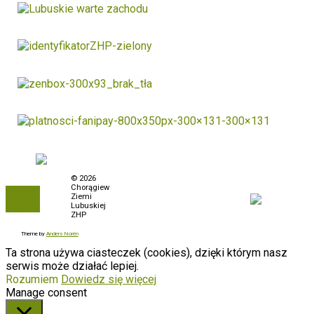
Polityka prywatności
© 2026
Chorągiew
To the
Biuletyn Informacji
Ziemi
top
Publicznej
Lubuskiej
ZHP
Zamówienia
Theme by
Anders Norén
Ta strona używa ciasteczek (cookies), dzięki którym nasz
serwis może działać lepiej.
Rozumiem
Dowiedz się więcej
Manage consent