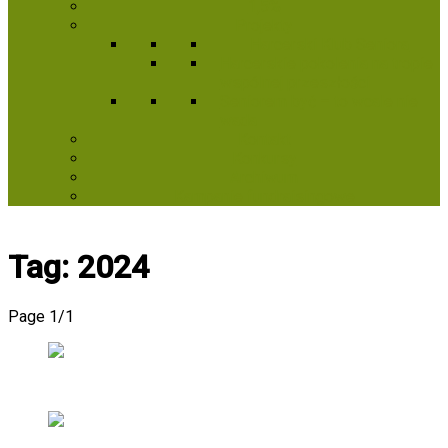
1,5%
Projekty
Harcerski Klub Seniora
Harcerskie pokolenia na tropie
wspólnej przeszłości
Seniorem być – to wcale nie
wada
Kontakt
Konkursy
Archiwum
Kampanie fundraisingowe
Tag:
2024
Page 1
/
1