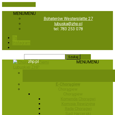
Skip to the content
MENU
MENU
Bohaterów Westerplatte 27
lubuska@zhp.pl
tel: 783 253 078
Fb
Instagram
zhp.pl
MENU
MENU
Chorągiew Ziemi
Lubuskiej ZHP
E-Chorągiew
Chorągiew
Chorągiew
Komenda Chorągwi
Komisja Rewizyjna
Rada Chorągwi
Sąd Harcerski