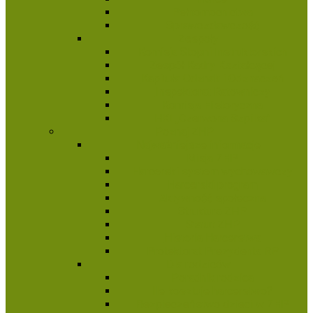
Pełnomocnictwa
Sprawozdawczość
Zespoły
Komisja Stopni Instruktorskich
Zespół Kadry Kształcącej
Kapituła Odznak i Odznaczeń
Inspektorat Ratowniczy
Komisja Historyczna
HKI „Czerwona Szpilka”
Poznaj ZHP
Najważniejsze informacje
Misja ZHP
Harcerski system wychowawczy
Harcerski program
Aktywność społeczna
Struktura ZHP
Statut ZHP
Historia Harcerstwa
Protektorat Prezydenta RP
Dla rodziców
Poradnik rodzica
Ile kosztuje harcerstwo?
Bezpieczeństwo dzieci w ZHP