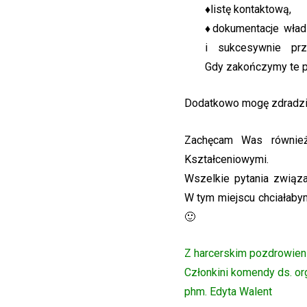
♦
listę kontaktową,
♦
dokumentacje wład
i sukcesywnie prz
Gdy zakończymy te p
Dodatkowo mogę zdradzić
Zachęcam Was również
Kształceniowymi.
Wszelkie pytania związ
W tym miejscu chciałaby
🙂
Z harcerskim pozdrowie
Członkini komendy ds. org
phm. Edyta Walent