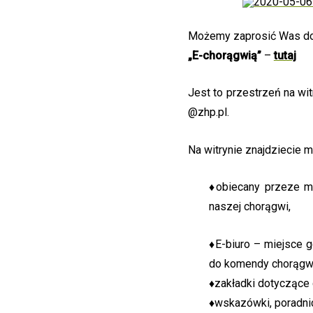
Możemy zaprosić Was do 
„E-chorągwią”
–
tutaj
Jest to przestrzeń na wit
@zhp.pl.
Na witrynie znajdziecie m
♦obiecany przeze mn
naszej chorągwi,
♦E-biuro – miejsce g
do komendy chorągwi
♦
zakładki dotyczące 
♦
wskazówki, poradni