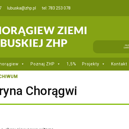
7
lubuska@zhp.pl
tel: 783 253 078
PRZ
DARO
horągiew
Poznaj ZHP
1,5%
Projekty
Kontakt
CHIWUM
ryna Chorągwi