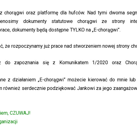
z chorągwi oraz platformę dla hufców. Nad tymi dwoma seg
enosimy dokumenty statutowe chorągwi ze strony inter
race, dokumenty będą dostępne TYLKO na „E-chorągwi”.
, że rozpoczynamy już prace nad stworzeniem nowej strony ch
 do zapoznania się z Komunikatem 1/2020 oraz Chorąg
ane z działaniem „E-chorągwi” możecie kierować do mnie lub
m również serdecznie podziękować Jankowi za jego zaangażow
niem, CZUWAJ!
anizacji