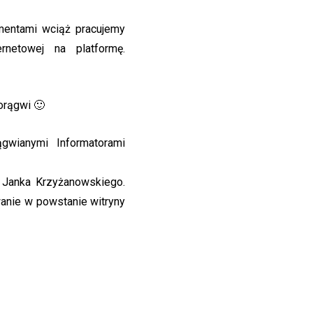
mentami wciąż pracujemy
netowej na platformę.
orągwi 🙂
wianymi Informatorami
 Janka Krzyżanowskiego.
anie w powstanie witryny