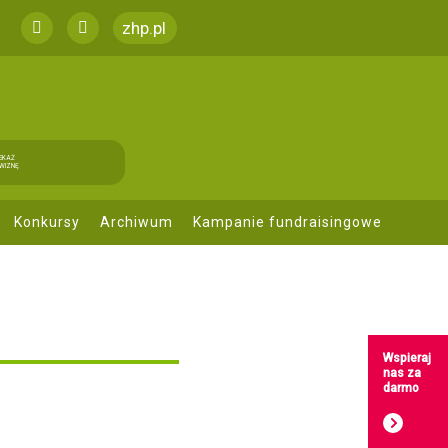
zhp.pl
EKAŻ
WIZNĘ
Konkursy
Archiwum
Kampanie fundraisingowe
Wspieraj
nas za
darmo