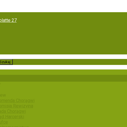
latte 27
w
iew
omenda Chorągwi
omisja Rewizyjna
ada Chorągwi
ąd Harcerski
ufce