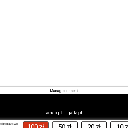
Polityka prywatności
Biuletyn Informacji Publicznej
Manage consent
amso.pl
gatta.pl
jednorazowo
100 zł
50 zł
20 zł
10 z