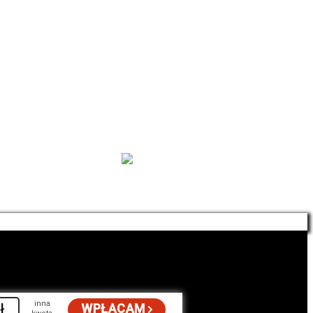
Zamówienia
inna
ł
WPŁACAM