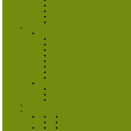
Zespół Kadry Kształcącej
Kapituła Odznak i Odznaczeń
Inspektorat Ratowniczy
Komisja Historyczna
HKI „Czerwona Szpilka”
Poznaj ZHP
Najważniejsze informacje
Misja ZHP
Harcerski system wychowawczy
Harcerski program
Aktywność społeczna
Struktura ZHP
Statut ZHP
Historia Harcerstwa
Protektorat Prezydenta RP
Dla rodziców
Poradnik rodzica
Ile kosztuje harcerstwo?
Bezpieczeństwo dzieci w ZHP
1,5%
Projekty
Harcerski Klub Seniora
Harcerskie pokolenia na t
Seniorem być – to wcale 