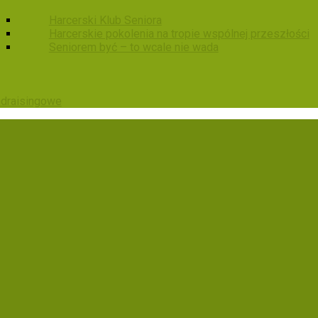
Harcerski Klub Seniora
Harcerskie pokolenia na tropie wspólnej przeszłości
Seniorem być – to wcale nie wada
ndraisingowe