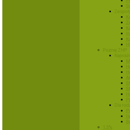
P
S
Zespoł
Ko
Z
K
I
K
H
Poznaj ZHP
Najważn
M
H
H
A
S
S
H
P
Dla rod
P
Il
B
1,5%