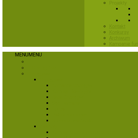
Projekty
Kontakt
Konkursy
Archiwum
Kampanie fu
MENU
MENU
​ ​
E-Chorągiew
Chorągiew
Chorągiew
Komenda Chorągwi
Komisja Rewizyjna
Rada Chorągwi
Sąd Harcerski
Hufce
Pełnomocnictwa
Sprawozdawczość
Zespoły
Komisja Stopni Instruktorskich