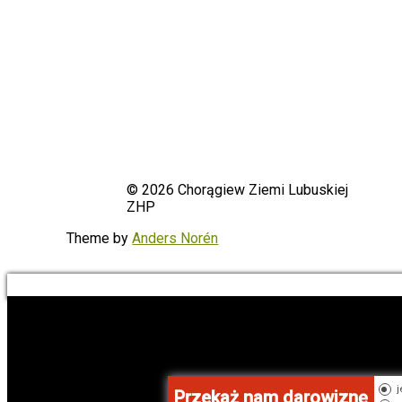
© 2026 Chorągiew Ziemi Lubuskiej
ZHP
To
the
Theme by
Anders Norén
top
Przekaż nam darowiznę