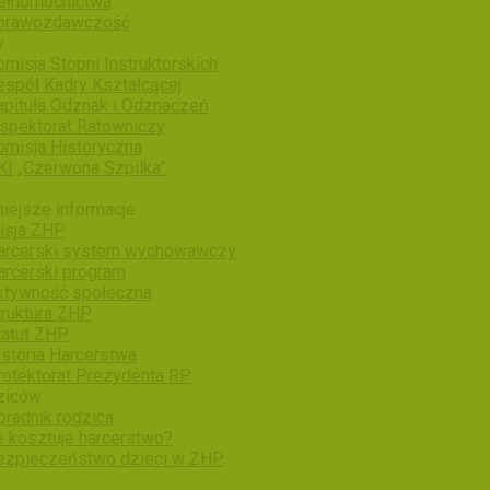
ełnomocnictwa
prawozdawczość
y
misja Stopni Instruktorskich
espół Kadry Kształcącej
apituła Odznak i Odznaczeń
nspektorat Ratowniczy
omisja Historyczna
KI „Czerwona Szpilka”
iejsze informacje
isja ZHP
arcerski system wychowawczy
arcerski program
ktywność społeczna
truktura ZHP
tatut ZHP
istoria Harcerstwa
rotektorat Prezydenta RP
ziców
oradnik rodzica
e kosztuje harcerstwo?
ezpieczeństwo dzieci w ZHP