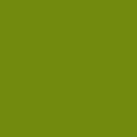
ropie wspólnej przeszłości
nie wada