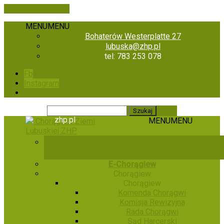
Skip to the content
MENU
MENU
Bohaterów Westerplatte 27
lubuska@zhp.pl
tel: 783 253 078
Fb
Instagram
zhp.pl
MENU
MENU
Chorągiew Ziemi
Lubuskiej ZHP
E-Chorągiew
Chorągiew
Chorągiew
Komenda Chorągwi
Komisja Rewizyjna
Rada Chorągwi
Sąd Harcerski