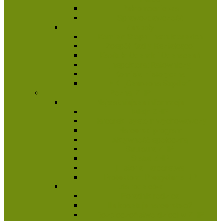
Pełnomocnictwa
Sprawozdawczość
Zespoły
Komisja Stopni Instruktorskich
Zespół Kadry Kształcącej
Kapituła Odznak i Odznaczeń
Inspektorat Ratowniczy
Komisja Historyczna
HKI „Czerwona Szpilka”
Poznaj ZHP
Najważniejsze informacje
Misja ZHP
Harcerski system wychowawczy
Harcerski program
Aktywność społeczna
Struktura ZHP
Statut ZHP
Historia Harcerstwa
Protektorat Prezydenta RP
Dla rodziców
Poradnik rodzica
Ile kosztuje harcerstwo?
Bezpieczeństwo dzieci w ZHP