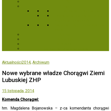
1,5%
Projekty
Harcerski Klub Seniora
Harcerskie pokolenia na tropie
wspólnej przeszłości
Seniorem być – to wcale nie
wada
Kontakt
Konkursy
Archiwum
Kampanie fundraisingowe
Aktualności2014
,
Archiwum
Nowe wybrane władze Chorągwi Ziemi
Lubuskiej ZHP
15 listopada, 2014
Komenda Chorąg
wi:
hm. Magdalena Bojanowska – z-ca komendanta chorągwi