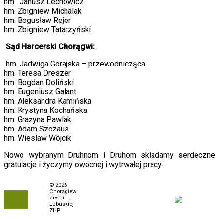
hm. Janusz Lechowicz
hm. Zbigniew Michalak
hm. Bogusław Rejer
hm. Zbigniew Tatarzyński
Sąd Harcerski Chorągwi:
hm. Jadwiga Gorajska – przewodnicząca
hm. Teresa Dreszer
hm. Bogdan Doliński
hm. Eugeniusz Galant
hm. Aleksandra Kamińska
hm. Krystyna Kochańska
hm. Grażyna Pawlak
hm. Adam Szczaus
hm. Wiesław Wójcik
Nowo wybranym Druhnom i Druhom składamy serdeczne
gratulacje i życzymy owocnej i wytrwałej pracy.
Polityka prywatności
© 2026
Chorągiew
To the
Biuletyn Informacji
Ziemi
top
Publicznej
Lubuskiej
ZHP
Zamówienia