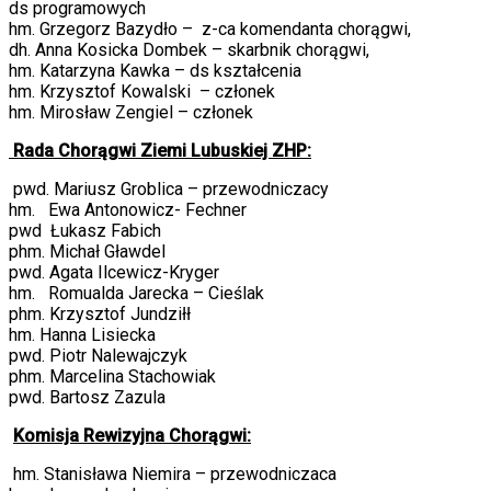
ds programowych
hm. Grzegorz Bazydło – z-ca komendanta chorągwi,
dh. Anna Kosicka Dombek – skarbnik chorągwi,
hm. Katarzyna Kawka – ds kształcenia
hm. Krzysztof Kowalski – członek
hm. Mirosław Zengiel – członek
R
ada Chorągwi Ziemi Lubuskiej ZHP:
pwd. Mariusz Groblica – przewodniczacy
hm. Ewa Antonowicz- Fechner
pwd Łukasz Fabich
phm. Michał Gławdel
pwd. Agata Ilcewicz-Kryger
hm. Romualda Jarecka – Cieślak
phm. Krzysztof Jundziłł
hm. Hanna Lisiecka
pwd. Piotr Nalewajczyk
phm. Marcelina Stachowiak
pwd. Bartosz Zazula
Komisja Rewizyjna Chorągwi:
hm. Stanisława Niemira – przewodniczaca