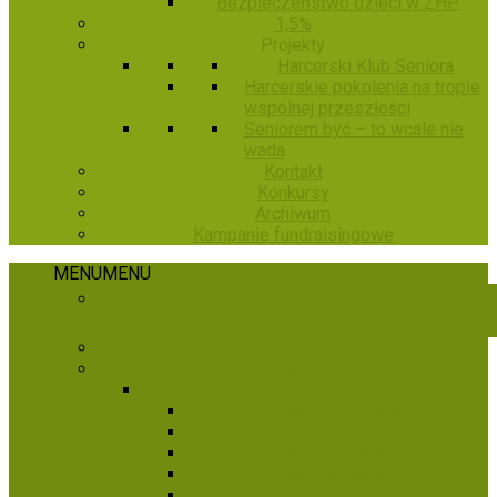
Bezpieczeństwo dzieci w ZHP
1,5%
Projekty
Harcerski Klub Seniora
Harcerskie pokolenia na tropie
wspólnej przeszłości
Seniorem być – to wcale nie
wada
Kontakt
Konkursy
Archiwum
Kampanie fundraisingowe
MENU
MENU
E-Chorągiew
Chorągiew
Chorągiew
Komenda Chorągwi
Komisja Rewizyjna
Rada Chorągwi
Sąd Harcerski
Hufce