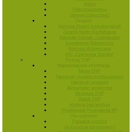
Hufce
Pełnomocnictwa
Sprawozdawczość
Zespoły
Komisja Stopni Instruktorskich
Zespół Kadry Kształcącej
Kapituła Odznak i Odznaczeń
Inspektorat Ratowniczy
Komisja Historyczna
HKI „Czerwona Szpilka”
Poznaj ZHP
Najważniejsze informacje
Misja ZHP
Harcerski system wychowawczy
Harcerski program
Aktywność społeczna
Struktura ZHP
Statut ZHP
Historia Harcerstwa
Protektorat Prezydenta RP
Dla rodziców
Poradnik rodzica
Ile kosztuje harcerstwo?