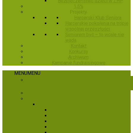
Bezpieczeństwo dzieci w ZHP
1,5%
Projekty
Harcerski Klub Seniora
Harcerskie pokolenia na tropie
wspólnej przeszłości
Seniorem być – to wcale nie
wada
Kontakt
Konkursy
Archiwum
Kampanie fundraisingowe
MENU
MENU
E-Chorągiew
Chorągiew
Chorągiew
Komenda Chorągwi
Komisja Rewizyjna
Rada Chorągwi
Sąd Harcerski
Hufce