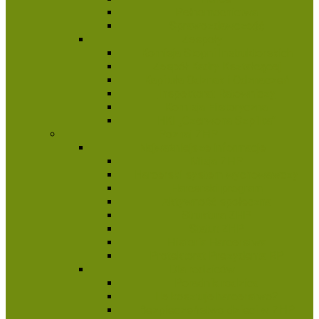
Pełnomocnictwa
Sprawozdawczość
Zespoły
Komisja Stopni Instruktorskich
Zespół Kadry Kształcącej
Kapituła Odznak i Odznaczeń
Inspektorat Ratowniczy
Komisja Historyczna
HKI „Czerwona Szpilka”
Poznaj ZHP
Najważniejsze informacje
Misja ZHP
Harcerski system wychowawczy
Harcerski program
Aktywność społeczna
Struktura ZHP
Statut ZHP
Historia Harcerstwa
Protektorat Prezydenta RP
Dla rodziców
Poradnik rodzica
Ile kosztuje harcerstwo?
Bezpieczeństwo dzieci w ZHP