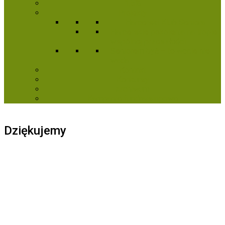
1,5%
Projekty
Harcerski Klub Seniora
Harcerskie pokolenia na tropie
wspólnej przeszłości
Seniorem być – to wcale nie
wada
Kontakt
Konkursy
Archiwum
Kampanie fundraisingowe
Dziękujemy