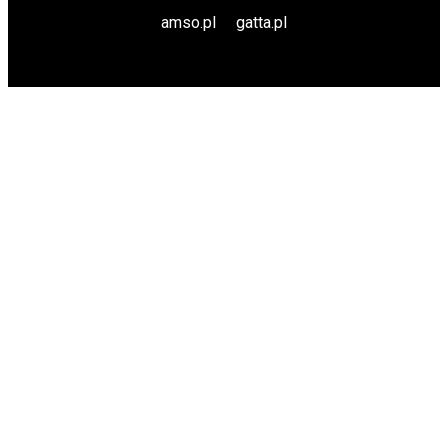
amso.pl
gatta.pl