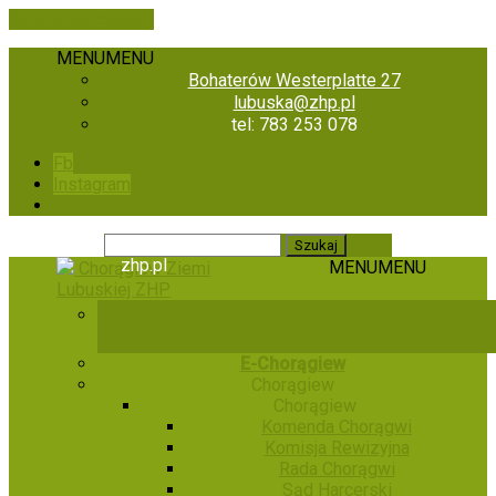
Skip to the content
MENU
MENU
Bohaterów Westerplatte 27
lubuska@zhp.pl
tel: 783 253 078
Fb
Instagram
zhp.pl
MENU
MENU
Chorągiew Ziemi
Lubuskiej ZHP
E-Chorągiew
Chorągiew
Chorągiew
Komenda Chorągwi
Komisja Rewizyjna
Rada Chorągwi
Sąd Harcerski