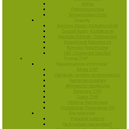
Hufce
Pełnomocnictwa
Sprawozdawczość
Zespoły
Komisja Stopni Instruktorskich
Zespół Kadry Kształcącej
Kapituła Odznak i Odznaczeń
Inspektorat Ratowniczy
Komisja Historyczna
HKI „Czerwona Szpilka”
Poznaj ZHP
Najważniejsze informacje
Misja ZHP
Harcerski system wychowawczy
Harcerski program
Aktywność społeczna
Struktura ZHP
Statut ZHP
Historia Harcerstwa
Protektorat Prezydenta RP
Dla rodziców
Poradnik rodzica
Ile kosztuje harcerstwo?