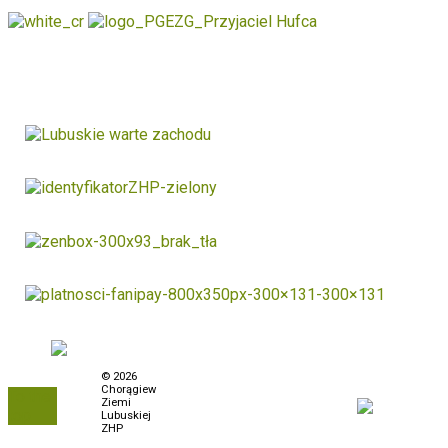
Polityka prywatności
© 2026
Chorągiew
To the
Biuletyn Informacji
Ziemi
top
Publicznej
Lubuskiej
ZHP
Zamówienia