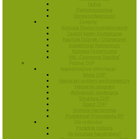
Hufce
Pełnomocnictwa
Sprawozdawczość
Zespoły
Komisja Stopni Instruktorskich
Zespół Kadry Kształcącej
Kapituła Odznak i Odznaczeń
Inspektorat Ratowniczy
Komisja Historyczna
HKI „Czerwona Szpilka”
Poznaj ZHP
Najważniejsze informacje
Misja ZHP
Harcerski system wychowawczy
Harcerski program
Aktywność społeczna
Struktura ZHP
Statut ZHP
Historia Harcerstwa
Protektorat Prezydenta RP
Dla rodziców
Poradnik rodzica
Ile kosztuje harcerstwo?