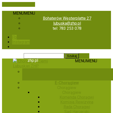
Skip to the content
MENU
MENU
Bohaterów Westerplatte 27
lubuska@zhp.pl
tel: 783 253 078
Fb
Instagram
zhp.pl
MENU
MENU
Chorągiew Ziemi
Lubuskiej ZHP
E-Chorągiew
Chorągiew
Chorągiew
Komenda Chorągwi
Komisja Rewizyjna
Rada Chorągwi
Sąd Harcerski