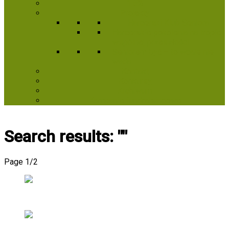
1,5%
Projekty
Harcerski Klub Seniora
Harcerskie pokolenia na tropie
wspólnej przeszłości
Seniorem być – to wcale nie
wada
Kontakt
Konkursy
Archiwum
Kampanie fundraisingowe
Search results: ""
Page 1
/
2