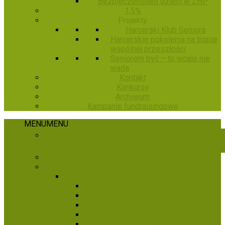
Bezpieczeństwo dzieci w ZHP
1,5%
Projekty
Harcerski Klub Seniora
Harcerskie pokolenia na tropie
wspólnej przeszłości
Seniorem być – to wcale nie
wada
Kontakt
Konkursy
Archiwum
Kampanie fundraisingowe
MENU
MENU
E-Chorągiew
Chorągiew
Chorągiew
Komenda Chorągwi
Komisja Rewizyjna
Rada Chorągwi
Sąd Harcerski
Hufce