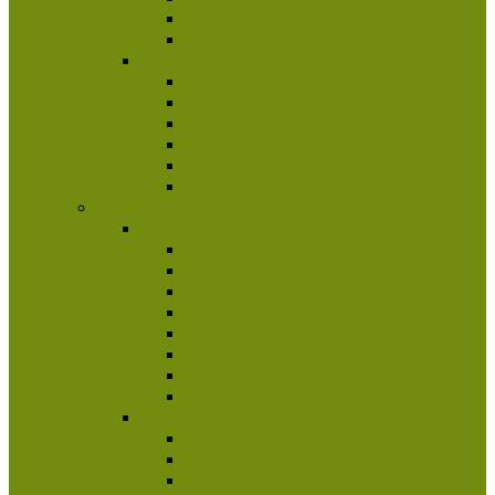
Pełnomocnictwa
Sprawozdawczość
Zespoły
Komisja Stopni Instruktorskich
Zespół Kadry Kształcącej
Kapituła Odznak i Odznaczeń
Inspektorat Ratowniczy
Komisja Historyczna
HKI „Czerwona Szpilka”
Poznaj ZHP
Najważniejsze informacje
Misja ZHP
Harcerski system wychowawczy
Harcerski program
Aktywność społeczna
Struktura ZHP
Statut ZHP
Historia Harcerstwa
Protektorat Prezydenta RP
Dla rodziców
Poradnik rodzica
Ile kosztuje harcerstwo?
Bezpieczeństwo dzieci w ZHP