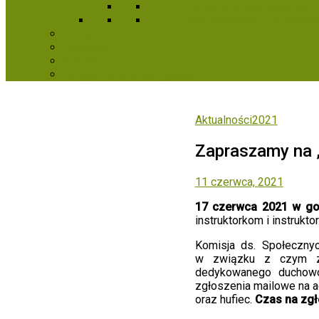
Harcerskie pokolenia na t
Seniorem być – to wcale 
Kontakt
Konkursy
Archiwum
Kampanie fundraisingowe
Aktualności2021
Zapraszamy na 
11 czerwca, 2021
17 czerwca 2021 w god
instruktorkom i instrukt
Komisja ds. Społecznyc
w związku z czym za
dedykowanego duchowoś
zgłoszenia mailowe na a
oraz hufiec.
Czas na zgł