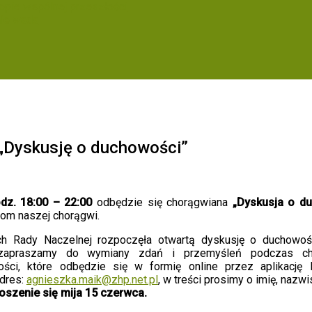
ropie wspólnej przeszłości
nie wada
„Dyskusję o duchowości”
z. 18:00 – 22:00
odbędzie się chorągwiana
„Dyskusja o du
orom naszej chorągwi.
h Rady Naczelnej rozpoczęła otwartą dyskusję o duchowośc
praszamy do wymiany zdań i przemyśleń podczas cho
ci, które odbędzie się w formię online przez aplikacj
dres:
agnieszka.maik@zhp.net.pl
, w treści prosimy o imię, nazwi
oszenie się mija 15 czerwca.