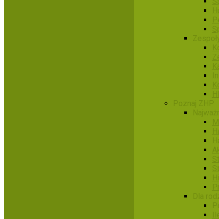
S
H
P
S
Zespoł
Ko
Z
K
I
K
H
Poznaj ZHP
Najważn
M
H
H
A
S
S
H
P
Dla rod
P
Il