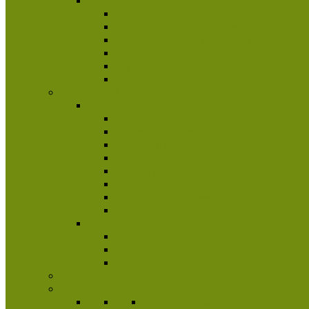
Zespoły
Komisja Stopni Instruktorskich
Zespół Kadry Kształcącej
Kapituła Odznak i Odznaczeń
Inspektorat Ratowniczy
Komisja Historyczna
HKI „Czerwona Szpilka”
Poznaj ZHP
Najważniejsze informacje
Misja ZHP
Harcerski system wychowawczy
Harcerski program
Aktywność społeczna
Struktura ZHP
Statut ZHP
Historia Harcerstwa
Protektorat Prezydenta RP
Dla rodziców
Poradnik rodzica
Ile kosztuje harcerstwo?
Bezpieczeństwo dzieci w ZHP
1,5%
Projekty
Harcerski Klub Seniora