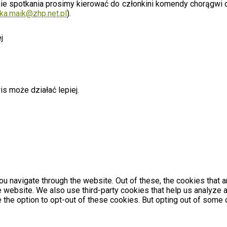
ie spotkania prosimy kierować do członkini komendy chorągwi
ka.maik@zhp.net.pl
).
j
Polityka prywatności
Biuletyn Informacji Publiczne
s może działać lepiej.
u navigate through the website. Out of these, the cookies that 
the website. We also use third-party cookies that help us analyz
e the option to opt-out of these cookies. But opting out of som