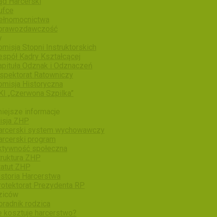
ąd Harcerski
ufce
ełnomocnictwa
prawozdawczość
y
misja Stopni Instruktorskich
espół Kadry Kształcącej
apituła Odznak i Odznaczeń
nspektorat Ratowniczy
omisja Historyczna
KI „Czerwona Szpilka”
iejsze informacje
isja ZHP
arcerski system wychowawczy
arcerski program
ktywność społeczna
truktura ZHP
tatut ZHP
istoria Harcerstwa
rotektorat Prezydenta RP
ziców
oradnik rodzica
e kosztuje harcerstwo?