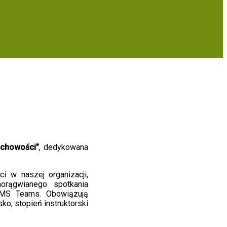
chowości”
, dedykowana
i w naszej organizacji,
rągwianego spotkania
ę MS Teams. Obowiązują
sko, stopień instruktorski