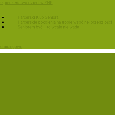
ezpieczeństwo dzieci w ZHP
Harcerski Klub Seniora
Harcerskie pokolenia na tropie wspólnej przeszłości
Seniorem być – to wcale nie wada
ndraisingowe