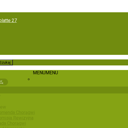
latte 27
MENU
MENU
KAŻ
ZNĘ
w
iew
omenda Chorągwi
omisja Rewizyjna
ada Chorągwi