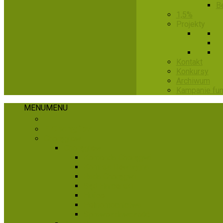
B
1,5%
Projekty
Kontakt
Konkursy
Archiwum
Kampanie fu
MENU
MENU
​ ​
E-Chorągiew
Chorągiew
Chorągiew
Komenda Chorągwi
Komisja Rewizyjna
Rada Chorągwi
Sąd Harcerski
Hufce
Pełnomocnictwa
Sprawozdawczość