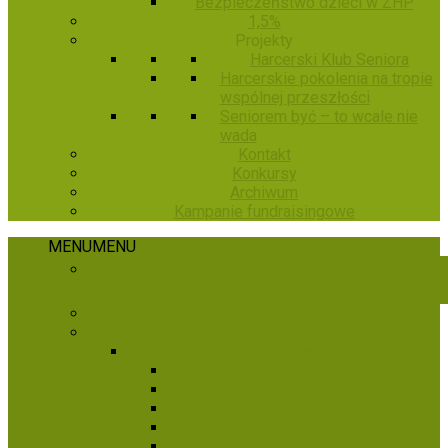
Bezpieczeństwo dzieci w ZHP
1,5%
Projekty
Harcerski Klub Seniora
Harcerskie pokolenia na tropie
wspólnej przeszłości
Seniorem być – to wcale nie
wada
Kontakt
Konkursy
Archiwum
Kampanie fundraisingowe
MENU
MENU
E-Chorągiew
Chorągiew
Chorągiew
Komenda Chorągwi
Komisja Rewizyjna
Rada Chorągwi
Sąd Harcerski
Hufce