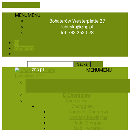
Skip to the content
MENU
MENU
Bohaterów Westerplatte 27
lubuska@zhp.pl
tel: 783 253 078
Fb
Instagram
zhp.pl
MENU
MENU
Chorągiew Ziemi
Lubuskiej ZHP
E-Chorągiew
Chorągiew
Chorągiew
Komenda Chorągwi
Komisja Rewizyjna
Rada Chorągwi
Sąd Harcerski