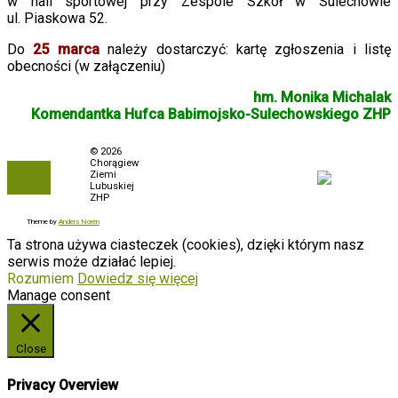
w hali sportowej przy Zespole Szkół w Sulechowie
ul. Piaskowa 52.
Do
25 marca
należy dostarczyć: kartę zgłoszenia i listę
obecności (w załączeniu)
hm. Monika Michalak
Komendantka Hufca Babimojsko-Sulechowskiego ZHP
Polityka prywatności
© 2026
Chorągiew
To the
Biuletyn Informacji
Ziemi
top
Publicznej
Lubuskiej
ZHP
Zamówienia
Theme by
Anders Norén
Ta strona używa ciasteczek (cookies), dzięki którym nasz
serwis może działać lepiej.
Rozumiem
Dowiedz się więcej
Manage consent
Close
Privacy Overview