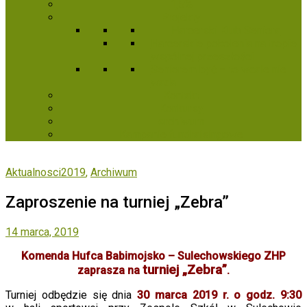
1,5%
Projekty
Harcerski Klub Seniora
Harcerskie pokolenia na tropie
wspólnej przeszłości
Seniorem być – to wcale nie
wada
Kontakt
Konkursy
Archiwum
Kampanie fundraisingowe
Aktualnosci2019
,
Archiwum
Zaproszenie na turniej „Zebra”
14 marca, 2019
Komenda Hufca Babimojsko – Sulechowskiego ZHP
turniej „Zebra”
zaprasza na
.
Turniej odbędzie się dnia
30 marca 2019 r. o godz. 9:30