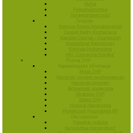
Hufce
Pełnomocnictwa
Sprawozdawczość
Zespoły
Komisja Stopni Instruktorskich
Zespół Kadry Kształcącej
Kapituła Odznak i Odznaczeń
Inspektorat Ratowniczy
Komisja Historyczna
HKI „Czerwona Szpilka”
Poznaj ZHP
Najważniejsze informacje
Misja ZHP
Harcerski system wychowawczy
Harcerski program
Aktywność społeczna
Struktura ZHP
Statut ZHP
Historia Harcerstwa
Protektorat Prezydenta RP
Dla rodziców
Poradnik rodzica
Ile kosztuje harcerstwo?