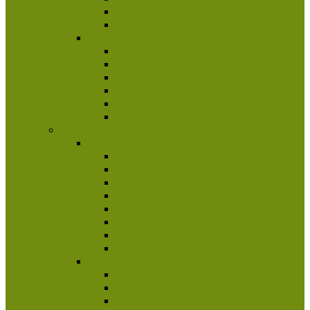
Pełnomocnictwa
Sprawozdawczość
Zespoły
Komisja Stopni Instruktorskich
Zespół Kadry Kształcącej
Kapituła Odznak i Odznaczeń
Inspektorat Ratowniczy
Komisja Historyczna
HKI „Czerwona Szpilka”
Poznaj ZHP
Najważniejsze informacje
Misja ZHP
Harcerski system wychowawczy
Harcerski program
Aktywność społeczna
Struktura ZHP
Statut ZHP
Historia Harcerstwa
Protektorat Prezydenta RP
Dla rodziców
Poradnik rodzica
Ile kosztuje harcerstwo?
Bezpieczeństwo dzieci w ZHP