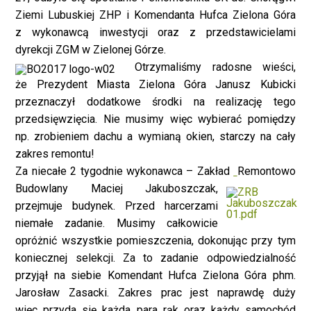
Ziemi Lubuskiej ZHP i Komendanta Hufca Zielona Góra
z wykonawcą inwestycji oraz z
przedstawicielami
dyrekcji ZGM w Zielonej Górze.
Otrzymali
śmy radosne wieści,
że Prezydent Miasta Zielona Góra Janusz Kubicki
przeznaczy
ł
dodatkowe środki na realizację t
ego
przedsięwzięcia. Nie musimy więc wybierać pomiędzy
np. zrobieniem dachu a wymianą okien, starczy na cały
zakres remontu!
Za niecałe 2 tygodnie wykonawca – Zakład
Remontowo
Budowlany Maciej Jakuboszczak,
przejmuje budynek. Przed harcerzami
niemałe zadanie. Musimy całkowicie
opróżnić wszystkie pomieszczenia, dokonując przy tym
koniecznej selekcji. Za to zadanie odpowiedzialność
przyjął na siebie Komendant Hufca Zielona Góra phm.
Jarosław Zasacki. Zakres prac jest naprawdę duży
więc przyda się każda para rąk oraz każdy samochód