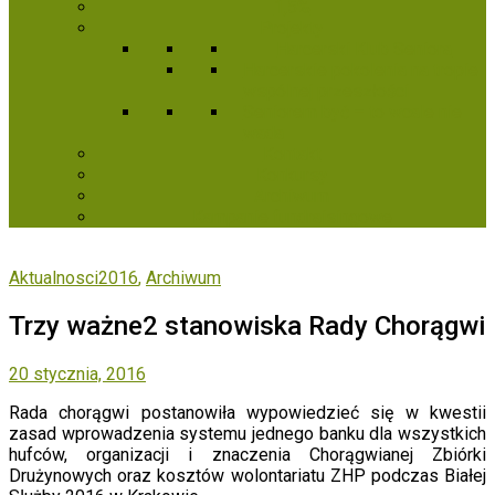
1,5%
Projekty
Harcerski Klub Seniora
Harcerskie pokolenia na tropie
wspólnej przeszłości
Seniorem być – to wcale nie
wada
Kontakt
Konkursy
Archiwum
Kampanie fundraisingowe
Aktualnosci2016
,
Archiwum
Trzy ważne2 stanowiska Rady Chorągwi
20 stycznia, 2016
Rada chorągwi postanowiła wypowiedzieć się w kwestii
zasad wprowadzenia systemu jednego banku dla wszystkich
hufców, organizacji i znaczenia Chorągwianej Zbiórki
Drużynowych oraz kosztów wolontariatu ZHP podczas Białej