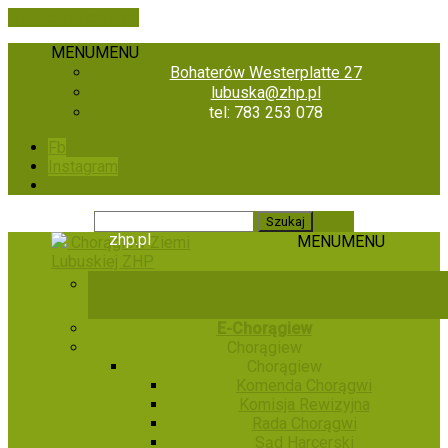
Skip to the content
MENU
MENU
Bohaterów Westerplatte 27
lubuska@zhp.pl
tel: 783 253 078
Fb
Instagram
zhp.pl
MENU
MENU
Chorągiew Ziemi
Lubuskiej ZHP
E-Chorągiew
Chorągiew
Chorągiew
Komenda Chorągwi
Komisja Rewizyjna
Rada Chorągwi
Sąd Harcerski