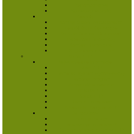
Pełnomocnictwa
Sprawozdawczość
Zespoły
Komisja Stopni Instruktorskich
Zespół Kadry Kształcącej
Kapituła Odznak i Odznaczeń
Inspektorat Ratowniczy
Komisja Historyczna
HKI „Czerwona Szpilka”
Poznaj ZHP
Najważniejsze informacje
Misja ZHP
Harcerski system wychowawczy
Harcerski program
Aktywność społeczna
Struktura ZHP
Statut ZHP
Historia Harcerstwa
Protektorat Prezydenta RP
Dla rodziców
Poradnik rodzica
Ile kosztuje harcerstwo?
Bezpieczeństwo dzieci w ZHP