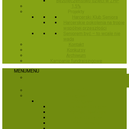
Bezpieczeństwo dzieci w ZHP
1,5%
Projekty
Harcerski Klub Seniora
Harcerskie pokolenia na tropie
wspólnej przeszłości
Seniorem być – to wcale nie
wada
Kontakt
Konkursy
Archiwum
Kampanie fundraisingowe
MENU
MENU
E-Chorągiew
Chorągiew
Chorągiew
Komenda Chorągwi
Komisja Rewizyjna
Rada Chorągwi
Sąd Harcerski
Hufce