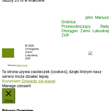
Służby 2016 w Krakowie.
phm. Mariusz
Groblica
Przewodniczący Rady
Chorągwi Ziemi Lubuskiej
ZHP
Polityka prywatności
© 2026
Chorągiew
To the
Biuletyn Informacji
Ziemi
top
Publicznej
Lubuskiej
ZHP
Zamówienia
Theme by
Anders Norén
Ta strona używa ciasteczek (cookies), dzięki którym nasz
serwis może działać lepiej.
Rozumiem
Dowiedz się więcej
Manage consent
Close
Privacy Overview