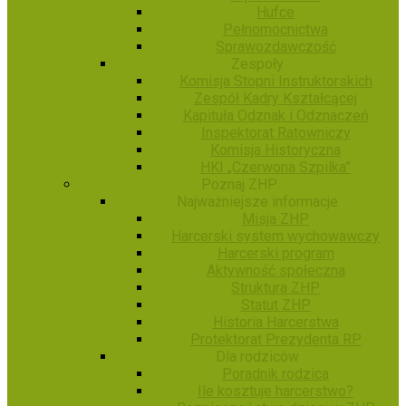
Hufce
Pełnomocnictwa
Sprawozdawczość
Zespoły
Komisja Stopni Instruktorskich
Zespół Kadry Kształcącej
Kapituła Odznak i Odznaczeń
Inspektorat Ratowniczy
Komisja Historyczna
HKI „Czerwona Szpilka”
Poznaj ZHP
Najważniejsze informacje
Misja ZHP
Harcerski system wychowawczy
Harcerski program
Aktywność społeczna
Struktura ZHP
Statut ZHP
Historia Harcerstwa
Protektorat Prezydenta RP
Dla rodziców
Poradnik rodzica
Ile kosztuje harcerstwo?