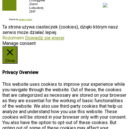
Chorągiew
To the
Biuletyn Informacji
Ziemi
top
Publicznej
Lubuskiej
ZHP
Zamówienia
Theme by
Anders Norén
Ta strona używa ciasteczek (cookies), dzięki którym nasz
serwis może działać lepiej.
Rozumiem
Dowiedz się więcej
Manage consent
Close
Privacy Overview
This website uses cookies to improve your experience while
you navigate through the website. Out of these, the cookies
that are categorized as necessary are stored on your browser
as they are essential for the working of basic functionalities
of the website. We also use third-party cookies that help us
analyze and understand how you use this website. These
cookies will be stored in your browser only with your consent.
You also have the option to opt-out of these cookies. But
opting out of some of these cookies may affect your