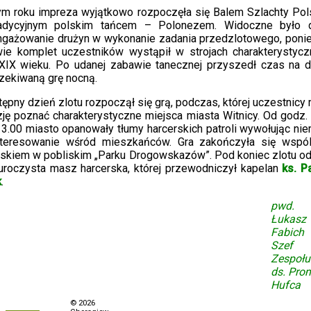
ym roku impreza wyjątkowo rozpoczęła się Balem Szlachty Pols
radycyjnym polskim tańcem – Polonezem. Widoczne było 
ngażowanie drużyn w wykonanie zadania przedzlotowego, poni
wie komplet uczestników wystąpił w strojach charakterystycz
 XIX wieku. Po udanej zabawie tanecznej przyszedł czas na d
zekiwaną grę nocną.
ępny dzień zlotu rozpoczął się grą, podczas, której uczestnicy 
ję poznać charakterystyczne miejsca miasta Witnicy. Od godz.
3.00 miasto opanowały tłumy harcerskich patroli wywołując ni
nteresowanie wśród mieszkańców. Gra zakończyła się wspó
iskiem w pobliskim „Parku Drogowskazów”. Pod koniec zlotu od
uroczysta masz harcerska, której przewodniczył kapelan
ks. P
k
.
pwd.
Łukasz
Fabich
Szef
Zespołu
ds. Pro
Hufca
Polityka prywatności
© 2026