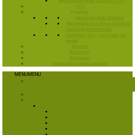
Bezpieczeństwo dzieci w ZHP
1,5%
Projekty
Harcerski Klub Seniora
Harcerskie pokolenia na tropie
wspólnej przeszłości
Seniorem być – to wcale nie
wada
Kontakt
Konkursy
Archiwum
Kampanie fundraisingowe
MENU
MENU
E-Chorągiew
Chorągiew
Chorągiew
Komenda Chorągwi
Komisja Rewizyjna
Rada Chorągwi
Sąd Harcerski
Hufce