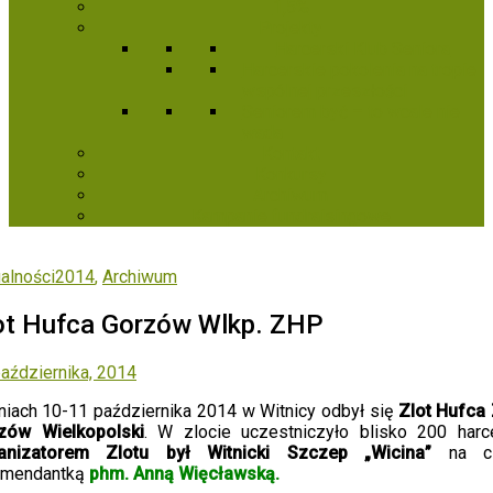
1,5%
Projekty
Harcerski Klub Seniora
Harcerskie pokolenia na tropie
wspólnej przeszłości
Seniorem być – to wcale nie
wada
Kontakt
Konkursy
Archiwum
Kampanie fundraisingowe
ualności2014
,
Archiwum
ot Hufca Gorzów Wlkp. ZHP
aździernika, 2014
niach 10-11 października 2014 w Witnicy odbył się
Zlot Hufca
zów Wielkopolski
. W zlocie uczestniczyło blisko 200 harce
anizatorem Zlotu był Witnicki Szczep „Wicina”
na cz
omendantką
phm. Anną Więcławską.