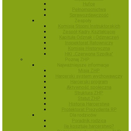
Hufce
Pełnomocnictwa
Sprawozdawczość
Zespoły
Komisja Stopni Instruktorskich
Zespół Kadry Kształcącej
Kapituła Odznak i Odznaczeń
Inspektorat Ratowniczy
Komisja Historyczna
HKI „Czerwona Szpilka”
Poznaj ZHP
Najważniejsze informacje
Misja ZHP
Harcerski system wychowawczy
Harcerski program
Aktywność społeczna
Struktura ZHP
Statut ZHP
Historia Harcerstwa
Protektorat Prezydenta RP
Dla rodziców
Poradnik rodzica
Ile kosztuje harcerstwo?