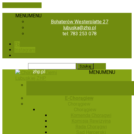
Skip to the content
MENU
MENU
Bohaterów Westerplatte 27
lubuska@zhp.pl
tel: 783 253 078
Fb
Instagram
zhp.pl
MENU
MENU
Chorągiew Ziemi
Lubuskiej ZHP
E-Chorągiew
Chorągiew
Chorągiew
Komenda Chorągwi
Komisja Rewizyjna
Rada Chorągwi
Sąd Harcerski