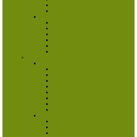
Pełnomocnictwa
Sprawozdawczość
Zespoły
Komisja Stopni Instruktorskich
Zespół Kadry Kształcącej
Kapituła Odznak i Odznaczeń
Inspektorat Ratowniczy
Komisja Historyczna
HKI „Czerwona Szpilka”
Poznaj ZHP
Najważniejsze informacje
Misja ZHP
Harcerski system wychowawczy
Harcerski program
Aktywność społeczna
Struktura ZHP
Statut ZHP
Historia Harcerstwa
Protektorat Prezydenta RP
Dla rodziców
Poradnik rodzica
Ile kosztuje harcerstwo?
Bezpieczeństwo dzieci w ZHP