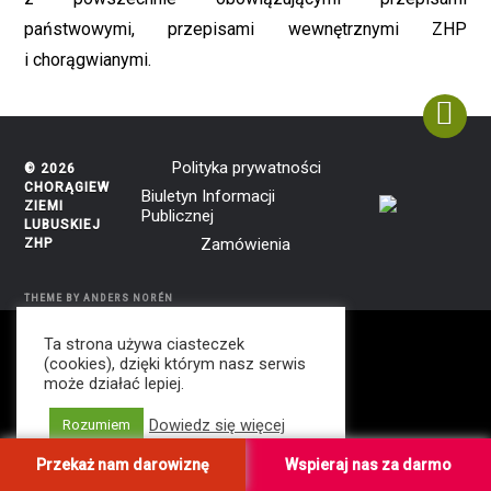
państwowymi, przepisami wewnętrznymi ZHP
i chorągwianymi.
Polityka prywatności
© 2026
CHORĄGIEW
Biuletyn Informacji
ZIEMI
Publicznej
LUBUSKIEJ
Zamówienia
ZHP
THEME BY
ANDERS NORÉN
Ta strona używa ciasteczek
(cookies), dzięki którym nasz serwis
amso.pl
gatta.pl
może działać lepiej.
Dowiedz się więcej
Rozumiem
Przekaż nam darowiznę
Wspieraj nas za darmo