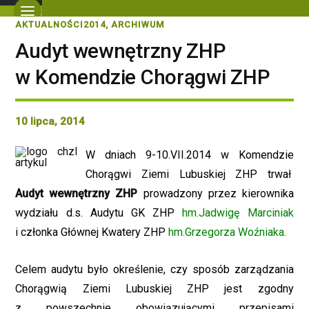
AKTUALNOŚCI2014
,
ARCHIWUM
Audyt wewnętrzny ZHP
w Komendzie Chorągwi ZHP
10 lipca, 2014
W dniach 9-10.VII.2014 w Komendzie
Chorągwi Ziemi Lubuskiej ZHP trwa
ł
Audyt wewnętrzny ZHP
prowadzony przez
kierownika
wydziału d.s. Audytu GK ZHP
hm.Jadwigę Marciniak
i członka Głównej Kwatery ZHP
hm.Grzegorza Woźniaka.
Celem audytu było określenie, czy sposób zarządzania
Chorągwią Ziemi Lubuskiej ZHP jest zgodny
z powszechnie obowiązującymi przepisami