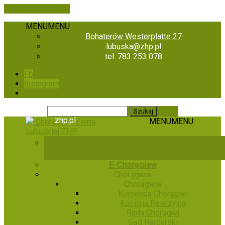
Skip to the content
MENU
MENU
Bohaterów Westerplatte 27
lubuska@zhp.pl
tel: 783 253 078
Fb
Instagram
zhp.pl
MENU
MENU
Chorągiew Ziemi
Lubuskiej ZHP
E-Chorągiew
Chorągiew
Chorągiew
Komenda Chorągwi
Komisja Rewizyjna
Rada Chorągwi
Sąd Harcerski