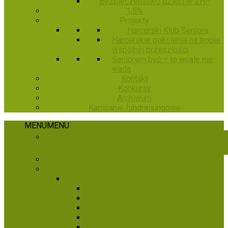
Bezpieczeństwo dzieci w ZHP
1,5%
Projekty
Harcerski Klub Seniora
Harcerskie pokolenia na tropie
wspólnej przeszłości
Seniorem być – to wcale nie
wada
Kontakt
Konkursy
Archiwum
Kampanie fundraisingowe
MENU
MENU
E-Chorągiew
Chorągiew
Chorągiew
Komenda Chorągwi
Komisja Rewizyjna
Rada Chorągwi
Sąd Harcerski
Hufce