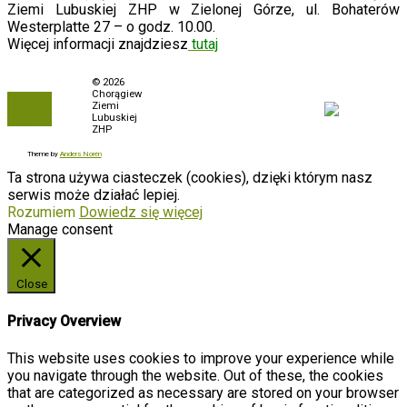
Ziemi Lubuskiej ZHP w Zielonej Górze, ul. Bohaterów
Westerplatte 27 – o godz. 10.00.
Więcej informacji znajdziesz
tutaj
Polityka prywatności
© 2026
Chorągiew
To the
Biuletyn Informacji
Ziemi
top
Publicznej
Lubuskiej
ZHP
Zamówienia
Theme by
Anders Norén
Ta strona używa ciasteczek (cookies), dzięki którym nasz
serwis może działać lepiej.
Rozumiem
Dowiedz się więcej
Manage consent
Close
Privacy Overview
This website uses cookies to improve your experience while
you navigate through the website. Out of these, the cookies
that are categorized as necessary are stored on your browser