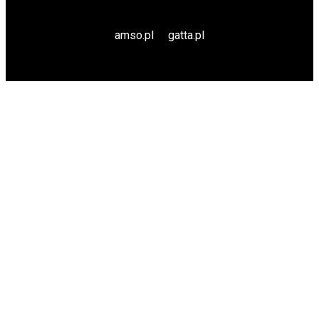
amso.pl
gatta.pl