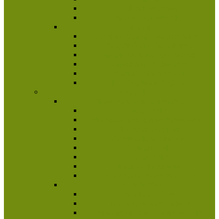
Pełnomocnictwa
Sprawozdawczość
Zespoły
Komisja Stopni Instruktorskich
Zespół Kadry Kształcącej
Kapituła Odznak i Odznaczeń
Inspektorat Ratowniczy
Komisja Historyczna
HKI „Czerwona Szpilka”
Poznaj ZHP
Najważniejsze informacje
Misja ZHP
Harcerski system wychowawczy
Harcerski program
Aktywność społeczna
Struktura ZHP
Statut ZHP
Historia Harcerstwa
Protektorat Prezydenta RP
Dla rodziców
Poradnik rodzica
Ile kosztuje harcerstwo?
Bezpieczeństwo dzieci w ZHP