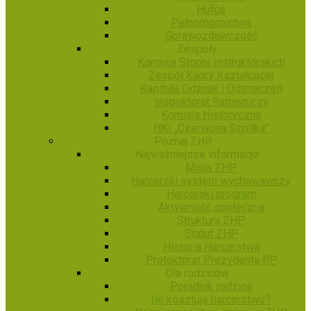
Hufce
Pełnomocnictwa
Sprawozdawczość
Zespoły
Komisja Stopni Instruktorskich
Zespół Kadry Kształcącej
Kapituła Odznak i Odznaczeń
Inspektorat Ratowniczy
Komisja Historyczna
HKI „Czerwona Szpilka”
Poznaj ZHP
Najważniejsze informacje
Misja ZHP
Harcerski system wychowawczy
Harcerski program
Aktywność społeczna
Struktura ZHP
Statut ZHP
Historia Harcerstwa
Protektorat Prezydenta RP
Dla rodziców
Poradnik rodzica
Ile kosztuje harcerstwo?