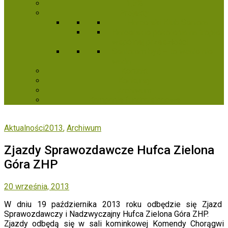
1,5%
Projekty
Harcerski Klub Seniora
Harcerskie pokolenia na tropie
wspólnej przeszłości
Seniorem być – to wcale nie
wada
Kontakt
Konkursy
Archiwum
Kampanie fundraisingowe
Aktualności2013
,
Archiwum
Zjazdy Sprawozdawcze Hufca Zielona
Góra ZHP
20 września, 2013
W dniu 19 października 2013 roku odbędzie się Zjazd
Sprawozdawczy i Nadzwyczajny Hufca Zielona Góra ZHP.
Zjazdy odbędą się w sali kominkowej Komendy Chorągwi