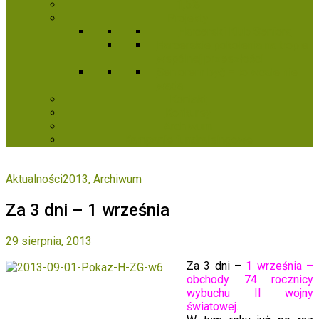
1,5%
Projekty
Harcerski Klub Seniora
Harcerskie pokolenia na tropie
wspólnej przeszłości
Seniorem być – to wcale nie
wada
Kontakt
Konkursy
Archiwum
Kampanie fundraisingowe
Aktualności2013
,
Archiwum
Za 3 dni – 1 września
29 sierpnia, 2013
Za 3 dni –
1 września –
obchody 74 rocznicy
wybuchu II wojny
światowej.