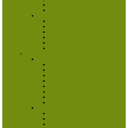
Pełnomocnictwa
Sprawozdawczość
Zespoły
Komisja Stopni Instruktorskich
Zespół Kadry Kształcącej
Kapituła Odznak i Odznaczeń
Inspektorat Ratowniczy
Komisja Historyczna
HKI „Czerwona Szpilka”
Poznaj ZHP
Najważniejsze informacje
Misja ZHP
Harcerski system wychowawczy
Harcerski program
Aktywność społeczna
Struktura ZHP
Statut ZHP
Historia Harcerstwa
Protektorat Prezydenta RP
Dla rodziców
Poradnik rodzica
Ile kosztuje harcerstwo?
Bezpieczeństwo dzieci w ZHP