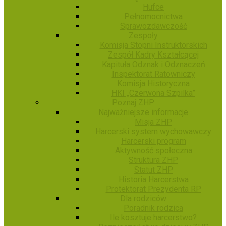
Hufce
Pełnomocnictwa
Sprawozdawczość
Zespoły
Komisja Stopni Instruktorskich
Zespół Kadry Kształcącej
Kapituła Odznak i Odznaczeń
Inspektorat Ratowniczy
Komisja Historyczna
HKI „Czerwona Szpilka”
Poznaj ZHP
Najważniejsze informacje
Misja ZHP
Harcerski system wychowawczy
Harcerski program
Aktywność społeczna
Struktura ZHP
Statut ZHP
Historia Harcerstwa
Protektorat Prezydenta RP
Dla rodziców
Poradnik rodzica
Ile kosztuje harcerstwo?