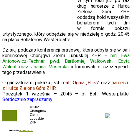
W tym roku już po raz
drugi harcerze z Hufca
Zielona Góra ZHP
oddadzą hołd wszystkim
bohaterom tych dni
w formie pokazu
artystycznego, który odbędzie się w niedzielę o godz. 20:45
na placu Bohaterów Westerplatte.
Dzisiaj podczas konferencji prasowej, która odbyła się w sali
kominkowej Chorągwi Ziemi Lubuskiej ZHP –
hm. Ewa
Antonowicz-Fechner, pwd. Bartłomiej Walkowski, Edyta
Walent oraz Joanna Musińska
informowali o szczegółach
tego przedstawienia.
Organizatorami pokazu jest
Teatr Ognia „Elles”
oraz
harcerze
z Hufca Zielona Góra ZHP
.
Początek 1 września – 20:45 – pl. Boh. Westerplatte.
Serdecznie zapraszamy
Polityka prywatności
© 2026
Chorągiew
To the
Biuletyn Informacji
Ziemi
top
Publicznej
Lubuskiej
ZHP
Zamówienia
Theme by
Anders Norén