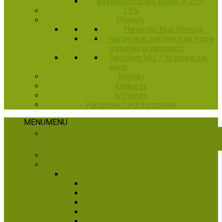
Bezpieczeństwo dzieci w ZHP
1,5%
Projekty
Harcerski Klub Seniora
Harcerskie pokolenia na tropie
wspólnej przeszłości
Seniorem być – to wcale nie
wada
Kontakt
Konkursy
Archiwum
Kampanie fundraisingowe
MENU
MENU
E-Chorągiew
Chorągiew
Chorągiew
Komenda Chorągwi
Komisja Rewizyjna
Rada Chorągwi
Sąd Harcerski
Hufce