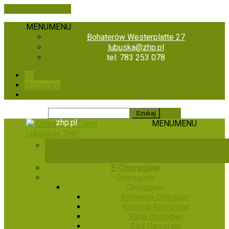
Skip to the content
MENU
MENU
Bohaterów Westerplatte 27
lubuska@zhp.pl
tel: 783 253 078
Fb
Instagram
zhp.pl
MENU
MENU
Chorągiew Ziemi
Lubuskiej ZHP
E-Chorągiew
Chorągiew
Chorągiew
Komenda Chorągwi
Komisja Rewizyjna
Rada Chorągwi
Sąd Harcerski