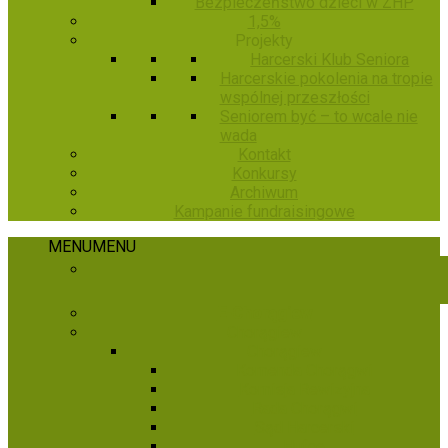
Bezpieczeństwo dzieci w ZHP
1,5%
Projekty
Harcerski Klub Seniora
Harcerskie pokolenia na tropie
wspólnej przeszłości
Seniorem być – to wcale nie
wada
Kontakt
Konkursy
Archiwum
Kampanie fundraisingowe
MENU
MENU
E-Chorągiew
Chorągiew
Chorągiew
Komenda Chorągwi
Komisja Rewizyjna
Rada Chorągwi
Sąd Harcerski
Hufce