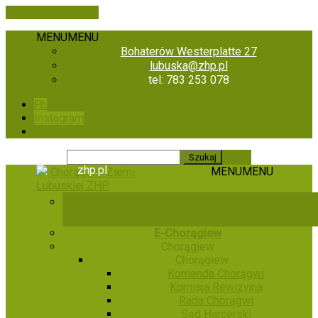
Skip to the content
MENU
MENU
Bohaterów Westerplatte 27
lubuska@zhp.pl
tel: 783 253 078
Fb
Instagram
zhp.pl
MENU
MENU
Chorągiew Ziemi
Lubuskiej ZHP
E-Chorągiew
Chorągiew
Chorągiew
Komenda Chorągwi
Komisja Rewizyjna
Rada Chorągwi
Sąd Harcerski