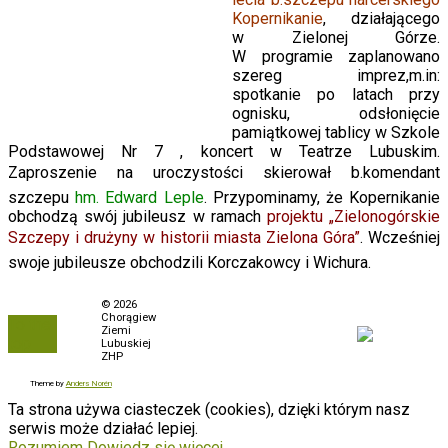
Kopernikanie
, działającego
w Zielonej Górze.
W programie zaplanowano
szereg imprez,m.in:
spotkanie po latach przy
ognisku, odsłonięcie
pamiątkowej tablicy w Szkole
Podstawowej Nr 7 , koncert w Teatrze Lubuskim.
Zaproszenie na uroczystości skierował
b.komendant
szczepu
hm. Edward Leple
.
Przypominamy, że Kopernikanie
obchodzą swój jubileusz w ramach
projektu „Zielonogórskie
Szczepy i drużyny w historii miasta Zielona Góra”
. Wcześniej
swoje jubileusze obchodzili Korczakowcy i Wichura.
Polityka prywatności
© 2026
Chorągiew
To the
Biuletyn Informacji
Ziemi
top
Publicznej
Lubuskiej
ZHP
Zamówienia
Theme by
Anders Norén
Ta strona używa ciasteczek (cookies), dzięki którym nasz
serwis może działać lepiej.
Rozumiem
Dowiedz się więcej