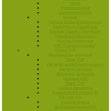
Hufce
Pełnomocnictwa
Sprawozdawczość
Zespoły
Komisja Stopni Instruktorskich
Zespół Kadry Kształcącej
Kapituła Odznak i Odznaczeń
Inspektorat Ratowniczy
Komisja Historyczna
HKI „Czerwona Szpilka”
Poznaj ZHP
Najważniejsze informacje
Misja ZHP
Harcerski system wychowawczy
Harcerski program
Aktywność społeczna
Struktura ZHP
Statut ZHP
Historia Harcerstwa
Protektorat Prezydenta RP
Dla rodziców
Poradnik rodzica
Ile kosztuje harcerstwo?