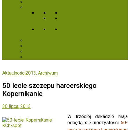
1,5%
Projekty
Harcerski Klub Seniora
Harcerskie pokolenia na tropie
wspólnej przeszłości
Seniorem być – to wcale nie
wada
Kontakt
Konkursy
Archiwum
Kampanie fundraisingowe
Aktualności2013
,
Archiwum
50 lecie szczepu harcerskiego
Kopernikanie
30 lipca, 2013
W trzeciej dekadzie maja
odbędą się uroczystości
50-
lecia b.szczepu harcerskiego