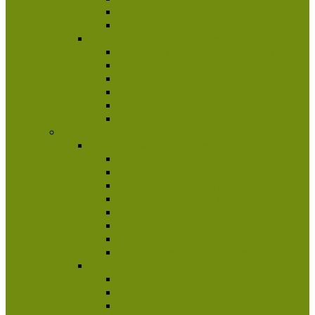
Pełnomocnictwa
Sprawozdawczość
Zespoły
Komisja Stopni Instruktorskich
Zespół Kadry Kształcącej
Kapituła Odznak i Odznaczeń
Inspektorat Ratowniczy
Komisja Historyczna
HKI „Czerwona Szpilka”
Poznaj ZHP
Najważniejsze informacje
Misja ZHP
Harcerski system wychowawczy
Harcerski program
Aktywność społeczna
Struktura ZHP
Statut ZHP
Historia Harcerstwa
Protektorat Prezydenta RP
Dla rodziców
Poradnik rodzica
Ile kosztuje harcerstwo?
Bezpieczeństwo dzieci w ZHP